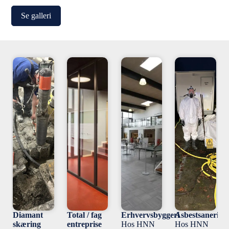
Se galleri
Diamant
Total / fag
Erhvervsbyggeri
Asbestsanering
skæring
entreprise
Hos HNN
Hos HNN